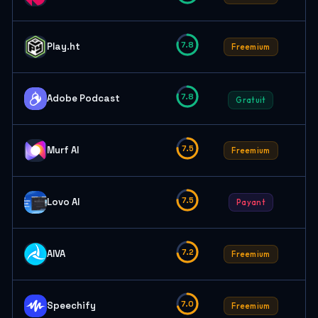
7.8
Play.ht
Freemium
7.8
Adobe Podcast
Gratuit
7.5
Murf AI
Freemium
7.5
Lovo AI
Payant
7.2
AIVA
Freemium
7.0
Speechify
Freemium