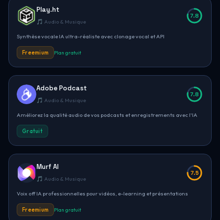
Play.ht
7.8
🎵 Audio & Musique
Synthèse vocale IA ultra-réaliste avec clonage vocal et API
Freemium
Plan gratuit
Adobe Podcast
7.8
🎵 Audio & Musique
Améliorez la qualité audio de vos podcasts et enregistrements avec l'IA
Gratuit
Murf AI
7.5
🎵 Audio & Musique
Voix off IA professionnelles pour vidéos, e-learning et présentations
Freemium
Plan gratuit