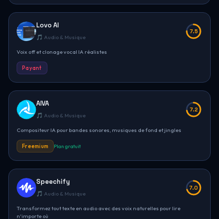
Lovo AI
7.5
🎵 Audio & Musique
Voix off et clonage vocal IA réalistes
Payant
AIVA
7.2
🎵 Audio & Musique
Compositeur IA pour bandes sonores, musiques de fond et jingles
Freemium
Plan gratuit
Speechify
7.0
🎵 Audio & Musique
Transformez tout texte en audio avec des voix naturelles pour lire
n'importe où