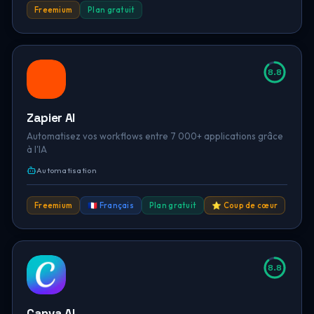
Freemium
Plan gratuit
8.8
Zapier AI
Automatisez vos workflows entre 7 000+ applications grâce
à l'IA
Automatisation
Freemium
🇫🇷 Français
Plan gratuit
⭐ Coup de cœur
8.8
Canva AI