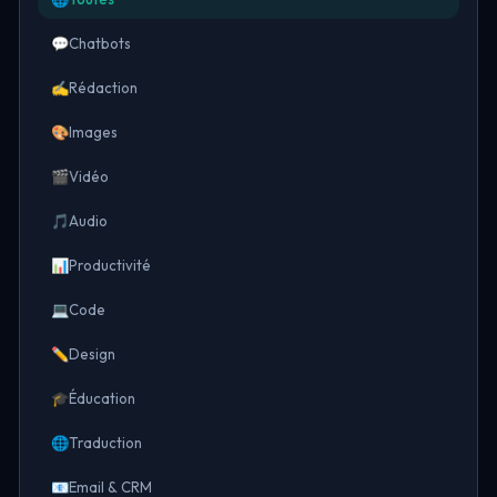
💬
Chatbots
✍️
Rédaction
🎨
Images
🎬
Vidéo
🎵
Audio
📊
Productivité
💻
Code
✏️
Design
🎓
Éducation
🌐
Traduction
📧
Email & CRM