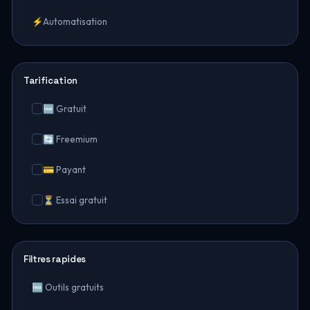
⚡
Automatisation
Tarification
🆓 Gratuit
🔄 Freemium
💳 Payant
⏳ Essai gratuit
Filtres rapides
🆓 Outils gratuits