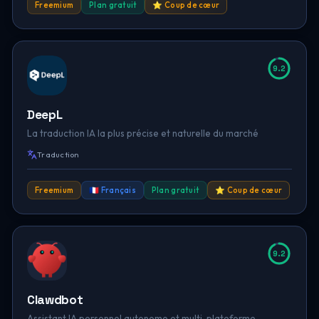
Freemium
Plan gratuit
⭐ Coup de cœur
9.2
DeepL
La traduction IA la plus précise et naturelle du marché
Traduction
Freemium
🇫🇷 Français
Plan gratuit
⭐ Coup de cœur
9.2
Clawdbot
Assistant IA personnel autonome et multi-plateforme