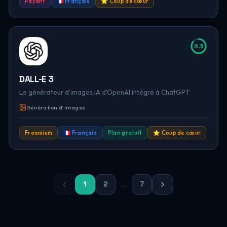
Payant
🇫🇷 Français
⭐ Coup de cœur
8.5
DALL-E 3
Le générateur d'images IA d'OpenAI intégré à ChatGPT
Génération d'Images
Freemium
🇫🇷 Français
Plan gratuit
⭐ Coup de cœur
1
2
…
7