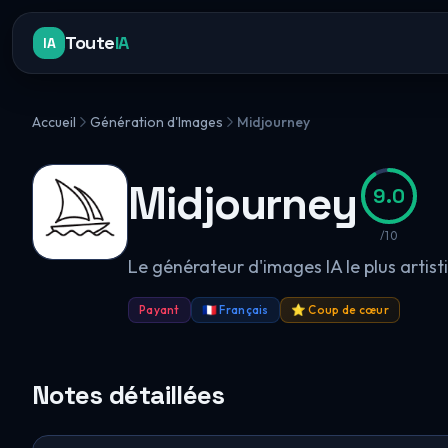
Toute
IA
IA
Accueil
Génération d'Images
Midjourney
Midjourney
9.0
/10
Le générateur d'images IA le plus artisti
Payant
🇫🇷 Français
⭐ Coup de cœur
Notes détaillées