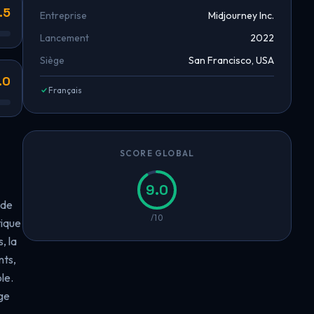
.5
Entreprise
Midjourney Inc.
Lancement
2022
Siège
San Francisco, USA
.0
Français
SCORE GLOBAL
9.0
 de
/10
tique
, la
nts,
le.
age