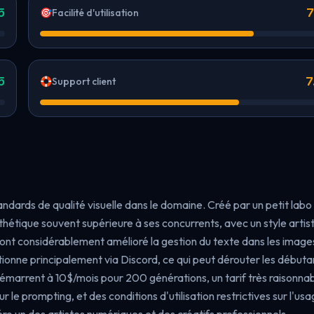
5
7
🎯
Facilité d'utilisation
5
7
🛟
Support client
andards de qualité visuelle dans le domaine. Créé par un petit labo
thétique souvent supérieure à ses concurrents, avec un style artis
 ont considérablement amélioré la gestion du texte dans les images
tionne principalement via Discord, ce qui peut dérouter les débuta
émarrent à 10$/mois pour 200 générations, un tarif très raisonnab
r le prompting, et des conditions d'utilisation restrictives sur l'us