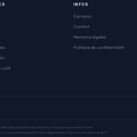
ES
INFOS
À propos
Contact
Mentions légales
les
Politique de confidentialité
its
e coût
s effectuez un achat via ces liens, nous pouvons recevoir une
nir nos contenus gratuits et indépendants. Nos avis et notes restent