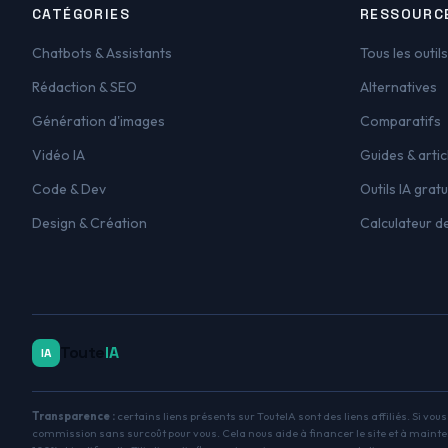
CATÉGORIES
RESSOURC
Chatbots & Assistants
Tous les outils
Rédaction & SEO
Alternatives
Génération d'images
Comparatifs
Vidéo IA
Guides & artic
Code & Dev
Outils IA gratu
Design & Création
Calculateur d
Toute
IA
IA
Transparence :
certains liens présents sur TouteIA sont des liens affiliés. Si vou
commission sans surcoût pour vous. Cela nous aide à financer le site et à mainte