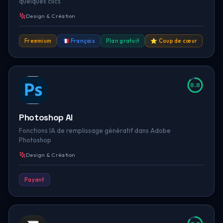
quelques clics
Design & Création
Freemium
🇫🇷 Français
Plan gratuit
⭐ Coup de cœur
8.8
Photoshop AI
Fonctions IA de remplissage génératif dans Adobe
Photoshop
Design & Création
Payant