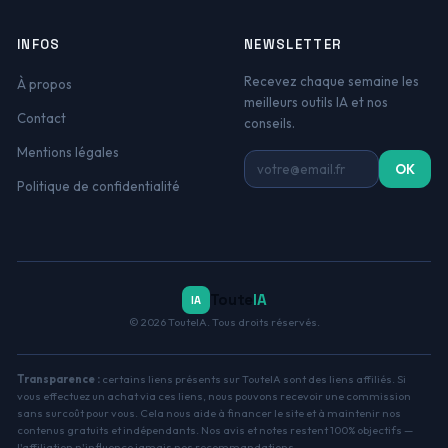
INFOS
NEWSLETTER
Recevez chaque semaine les
À propos
meilleurs outils IA et nos
Contact
conseils.
Mentions légales
Adresse email
OK
Politique de confidentialité
Toute
IA
IA
© 2026 TouteIA. Tous droits réservés.
Transparence :
certains liens présents sur TouteIA sont des liens affiliés. Si
vous effectuez un achat via ces liens, nous pouvons recevoir une commission
sans surcoût pour vous. Cela nous aide à financer le site et à maintenir nos
contenus gratuits et indépendants. Nos avis et notes restent 100% objectifs —
l'affiliation n'influence jamais nos recommandations.