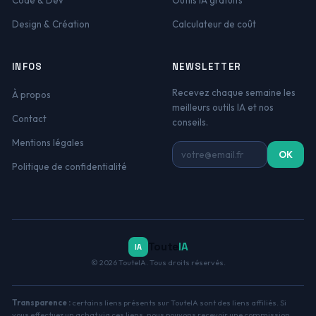
Code & Dev
Outils IA gratuits
Design & Création
Calculateur de coût
INFOS
NEWSLETTER
Recevez chaque semaine les
À propos
meilleurs outils IA et nos
Contact
conseils.
Mentions légales
Adresse email
OK
Politique de confidentialité
Toute
IA
IA
© 2026 TouteIA. Tous droits réservés.
Transparence :
certains liens présents sur TouteIA sont des liens affiliés. Si
vous effectuez un achat via ces liens, nous pouvons recevoir une commission