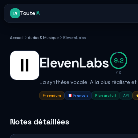
Toute
IA
IA
Accueil
Audio & Musique
ElevenLabs
ElevenLabs
9.2
/10
La synthèse vocale IA la plus réaliste e
Freemium
🇫🇷 Français
Plan gratuit
API
⭐
Notes détaillées