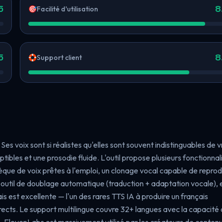
5
8
🎯
Facilité d'utilisation
5
8
🛟
Support client
es voix sont si réalistes qu'elles sont souvent indistinguables de v
ibles et une prosodie fluide. L'outil propose plusieurs fonctionnal
que de voix prêtes à l'emploi, un clonage vocal capable de reprod
n outil de doublage automatique (traduction + adaptation vocale), 
 est excellente — l'un des rares TTS IA à produire un français
rects. Le support multilingue couvre 32+ langues avec la capacité