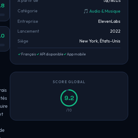
À partir de
5$/mois
.8
Catégorie
🎵 Audio & Musique
Entreprise
ElevenLabs
Lancement
2022
.0
Siège
New York, États-Unis
Français
API disponible
App mobile
SCORE GLOBAL
rais
9.2
ités
uire
/10
et
 de