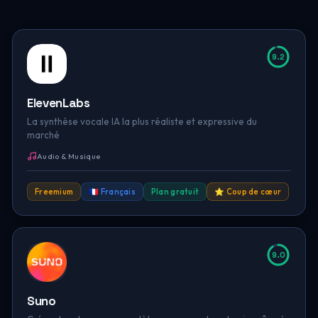
9.2
ElevenLabs
La synthèse vocale IA la plus réaliste et expressive du
marché
Audio & Musique
Freemium
🇫🇷 Français
Plan gratuit
⭐ Coup de cœur
9.0
Suno