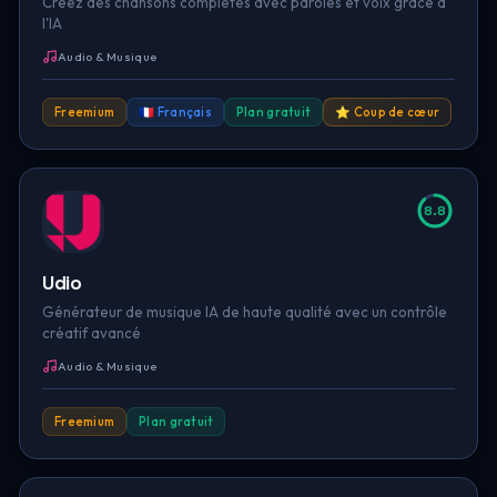
Créez des chansons complètes avec paroles et voix grâce à
l'IA
Audio & Musique
Freemium
🇫🇷 Français
Plan gratuit
⭐ Coup de cœur
8.8
Udio
Générateur de musique IA de haute qualité avec un contrôle
créatif avancé
Audio & Musique
Freemium
Plan gratuit