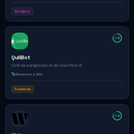
Sur devis
7.8
QuillBot
Outil de paraphrase et de réécriture IA
Rédaction & SEO
Freemium
7.8