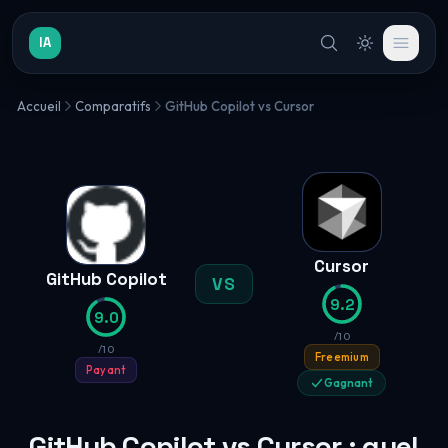
IA
Accueil
Comparatifs
GitHub Copilot vs Cursor
Cursor
GitHub Copilot
VS
9.2
9.0
/10
/10
Freemium
Payant
Gagnant
GitHub Copilot vs Cursor : quel