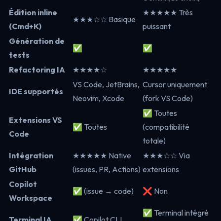
Édition inline
★★★★★ Très
★★★☆☆ Basique
(Cmd+K)
puissant
Génération de
✅
✅
tests
Refactoring IA
★★★★☆
★★★★★
VS Code, JetBrains,
Cursor uniquement
IDE supportés
Neovim, Xcode
(fork VS Code)
✅ Toutes
Extensions VS
✅ Toutes
(compatibilité
Code
totale)
Intégration
★★★★★ Native
★★★☆☆ Via
GitHub
(issues, PR, Actions)
extensions
Copilot
✅ (issue → code)
❌ Non
Workspace
✅ Terminal intégré
Terminal IA
✅ Copilot CLI