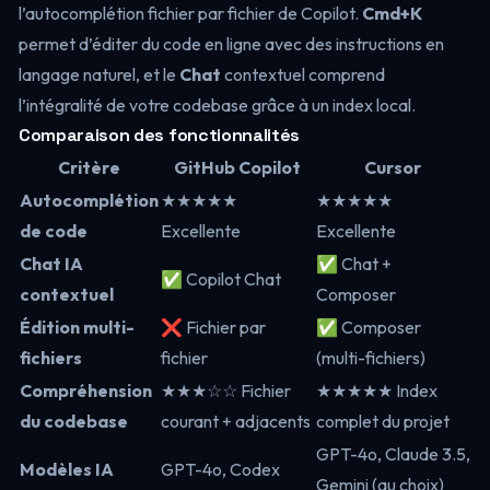
l’autocomplétion fichier par fichier de Copilot.
Cmd+K
permet d’éditer du code en ligne avec des instructions en
langage naturel, et le
Chat
contextuel comprend
l’intégralité de votre codebase grâce à un index local.
Comparaison des fonctionnalités
Critère
GitHub Copilot
Cursor
Autocomplétion
★★★★★
★★★★★
de code
Excellente
Excellente
Chat IA
✅ Chat +
✅ Copilot Chat
contextuel
Composer
Édition multi-
❌ Fichier par
✅ Composer
fichiers
fichier
(multi-fichiers)
Compréhension
★★★☆☆ Fichier
★★★★★ Index
du codebase
courant + adjacents
complet du projet
GPT-4o, Claude 3.5,
Modèles IA
GPT-4o, Codex
Gemini (au choix)