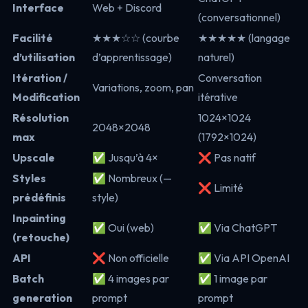
Interface
Web + Discord
(conversationnel)
Facilité
★★★☆☆ (courbe
★★★★★ (langage
d’utilisation
d’apprentissage)
naturel)
Itération /
Conversation
Variations, zoom, pan
Modification
itérative
Résolution
1024×1024
2048×2048
max
(1792×1024)
Upscale
✅ Jusqu’à 4×
❌ Pas natif
Styles
✅ Nombreux (—
❌ Limité
prédéfinis
style)
Inpainting
✅ Oui (web)
✅ Via ChatGPT
(retouche)
API
❌ Non officielle
✅ Via API OpenAI
Batch
✅ 4 images par
✅ 1 image par
generation
prompt
prompt