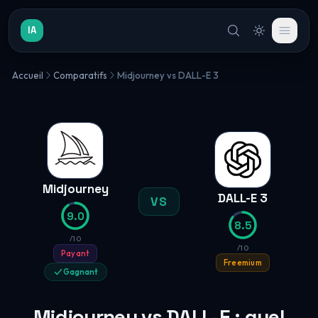
IA
Accueil
Comparatifs
Midjourney vs DALL-E 3
Midjourney
DALL-E 3
VS
9.0
8.5
/10
/10
Payant
Freemium
Gagnant
Midjourney vs DALL-E : quel