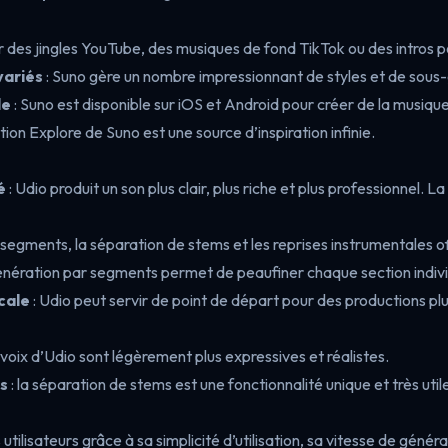
r des jingles YouTube, des musiques de fond TikTok ou des intros po
variés
: Suno gère un nombre impressionnant de styles et de sous
le
: Suno est disponible sur iOS et Android pour créer de la musiqu
ction Explore de Suno est une source d’inspiration infinie.
é
: Udio produit un son plus clair, plus riche et plus professionnel. L
r segments, la séparation de stems et les reprises instrumentales of
génération par segments permet de peaufiner chaque section indiv
cale
: Udio peut servir de point de départ pour des productions plu
s voix d’Udio sont légèrement plus expressives et réalistes.
ts
: la séparation de stems est une fonctionnalité unique et très util
utilisateurs grâce à sa simplicité d’utilisation, sa vitesse de généra