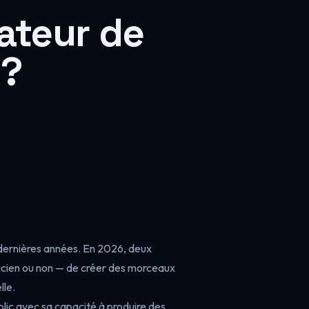
ateur de
 ?
s dernières années. En 2026, deux
sicien ou non — de créer des morceaux
lle.
lic avec sa capacité à produire des