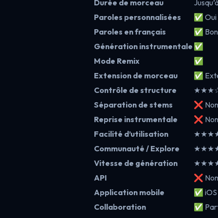
Durée de morceau
Jusqu’à
Paroles personnalisées
✅ Oui
Paroles en français
✅ Bon
Génération instrumentale
✅
Mode Remix
✅
Extension de morceau
✅ Ext
Contrôle de structure
★★★☆☆ 
Séparation de stems
❌ No
Reprise instrumentale
❌ No
Facilité d’utilisation
★★★★★
Communauté / Explore
★★★★★
Vitesse de génération
★★★★★
API
❌ Non o
Application mobile
✅ iOS 
Collaboration
✅ Part