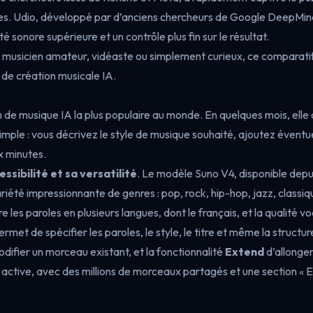
. Udio, développé par d’anciens chercheurs de Google DeepMind
té sonore supérieure et un contrôle plus fin sur le résultat.
musicien amateur, vidéaste ou simplement curieux, ce comparatif 
 de création musicale IA.
de musique IA la plus populaire au monde. En quelques mois, elle a 
mple : vous décrivez le style de musique souhaité, ajoutez éventu
x minutes.
essibilité et sa versatilité
. Le modèle Suno V4, disponible dep
riété impressionnante de genres : pop, rock, hip-hop, jazz, classiq
ère les paroles en plusieurs langues, dont le français, et la qualité 
ermet de spécifier les paroles, le style, le titre et même la structu
ifier un morceau existant, et la fonctionnalité
Extend
d’allonge
 active, avec des millions de morceaux partagés et une section « E