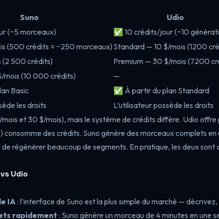
Suno
Udio
ur (~5 morceaux)
✅ 10 crédits/jour (~10 générat
is (500 crédits = ~250 morceaux)
Standard — 10 $/mois (1200 cré
 (2 500 crédits)
Premium — 30 $/mois (7200 cré
/mois (10 000 crédits)
—
lan Basic
✅ À partir du plan Standard
sède les droits
L’utilisateur possède les droits
/mois et 30 $/mois), mais le système de crédits diffère. Udio offre
 consomme des crédits. Suno génère des morceaux complets en une
n de régénérer beaucoup de segments. En pratique, les deux son
 vs Udio
e IA
: l’interface de Suno est la plus simple du marché — décrivez, 
ets rapidement
: Suno génère un morceau de 4 minutes en une s