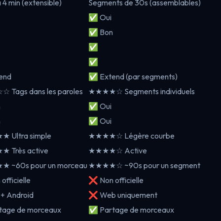
 4 min (extensible)
Segments de 30s (assemblables)
✅ Oui
✅ Bon
✅
✅
end
✅ Extend (par segments)
Tags dans les paroles
★★★★☆ Segments individuels
n
✅ Oui
n
✅ Oui
 Ultra simple
★★★★☆ Légère courbe
 Très active
★★★★☆ Active
 ~60s pour un morceau
★★★★☆ ~90s pour un segment
fficielle
❌ Non officielle
+ Android
❌ Web uniquement
age de morceaux
✅ Partage de morceaux