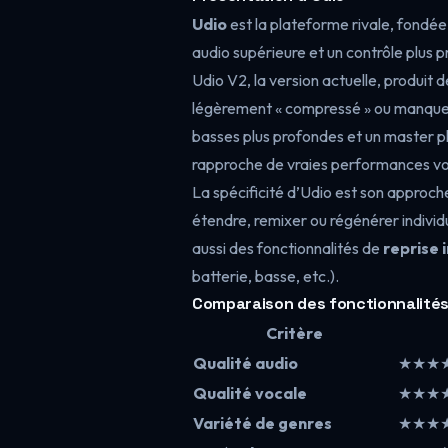
Udio
est la plateforme rivale, fondée
audio supérieure et un contrôle plus p
Udio V2, la version actuelle, produit
légèrement « compressé » ou manquer d
basses plus profondes et un master pl
rapproche de vraies performances vo
La spécificité d’Udio est son approc
étendre, remixer ou régénérer individ
aussi des fonctionnalités de
reprise 
batterie, basse, etc.).
Comparaison des fonctionnalité
Critère
Qualité audio
★★★★☆
Qualité vocale
★★★
Variété de genres
★★★★