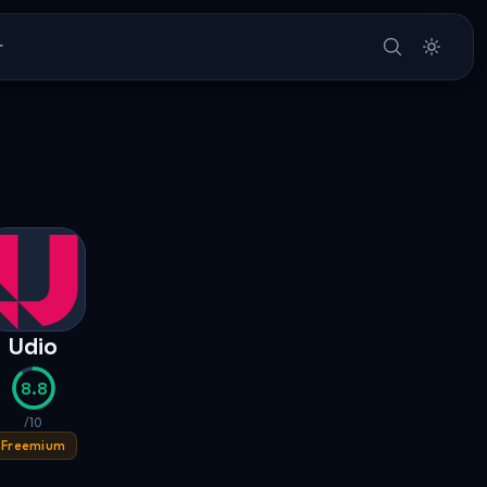
r
Udio
8.8
/10
Freemium