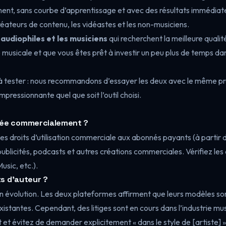
ent, sans courbe d’apprentissage et avec des résultats immédiatem
 créateurs de contenu, les vidéastes et les non-musiciens.
s audiophiles et les musiciens
qui recherchent la meilleure qualit
ille musicale et que vous êtes prêt à investir un peu plus de temps da
 à tester : nous recommandons d’essayer les deux avec le même 
pressionnante quel que soit l’outil choisi.
érée commercialement ?
s droits d’utilisation commerciale aux abonnés payants (à partir de
licités, podcasts et autres créations commerciales. Vérifiez les 
usic, etc.).
ts d’auteur ?
en évolution. Les deux plateformes affirment que leurs modèles so
tantes. Cependant, des litiges sont en cours dans l’industrie musi
et évitez de demander explicitement « dans le style de [artiste] »