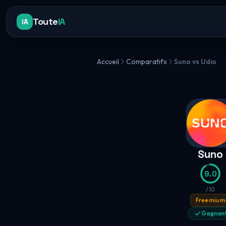
Toute
IA
IA
Accueil
Comparatifs
Suno vs Udio
Suno
9.0
/10
Freemium
Gagnan