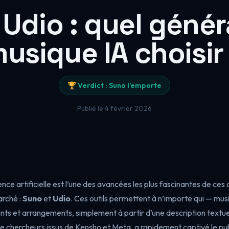
 Udio : quel génér
usique IA choisir
🏆 Verdict : Suno l'emporte
Publié le 4 février 2026
ence artificielle est l’une des avancées les plus fascinantes de ce
rché :
Suno
et
Udio
. Ces outils permettent à n’importe qui — mu
nts et arrangements, simplement à partir d’une description textue
e chercheurs issus de Kensho et Meta, a rapidement captivé le pub