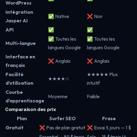
WordPress
Intégration
✅ Native
❌ Non
Jasper AI
API
✅
✅
✅ Toutes les
✅ Toutes les
Multi-langue
langues Google
langues Google
Interface en
❌ Anglais
❌ Anglais
français
Facilité
★★★★★ Plus
★★★★☆
d’utilisation
intuitif
Courbe
Moyenne
Faible
d’apprentissage
Comparaison des prix
Plan
Surfer SEO
Frase
Gratuit
❌ Pas de plan gratuit
❌ Essai 5 jours — 1 $
Essential — 89 $/mois
Solo — 15 $/mois (4