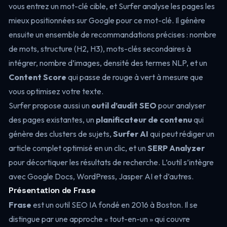
vous entrez un mot-clé cible, et Surfer analyse les pages les
mieux positionnées sur Google pour ce mot-clé. Il génère
ensuite un ensemble de recommandations précises : nombre
de mots, structure (H2, H3), mots-clés secondaires à
intégrer, nombre d’images, densité des termes NLP, et un
Content Score
qui passe de rouge à vert à mesure que
vous optimisez votre texte.
Surfer propose aussi un
outil d’audit SEO
pour analyser
des pages existantes, un
planificateur de contenu
qui
génère des clusters de sujets,
Surfer AI
qui peut rédiger un
article complet optimisé en un clic, et un
SERP Analyzer
pour décortiquer les résultats de recherche. L’outil s’intègre
avec Google Docs, WordPress, Jasper AI et d’autres.
Présentation de Frase
Frase
est un outil SEO IA fondé en 2016 à Boston. Il se
distingue par une approche « tout-en-un » qui couvre