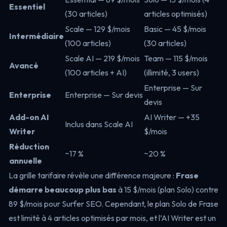
Essentiel
(30 articles)
articles optimisés)
Scale — 129 $/mois
Basic — 45 $/mois
Intermédiaire
(100 articles)
(30 articles)
Scale AI — 219 $/mois
Team — 115 $/mois
Avancé
(100 articles + AI)
(illimité, 3 users)
Enterprise — Sur
Enterprise
Enterprise — Sur devis
devis
Add-on AI
AI Writer — +35
Inclus dans Scale AI
Writer
$/mois
Réduction
~17 %
~20 %
annuelle
La grille tarifaire révèle une différence majeure :
Frase
démarre beaucoup plus bas
à 15 $/mois (plan Solo) contre
89 $/mois pour Surfer SEO. Cependant, le plan Solo de Frase
est limité à 4 articles optimisés par mois, et l’AI Writer est un