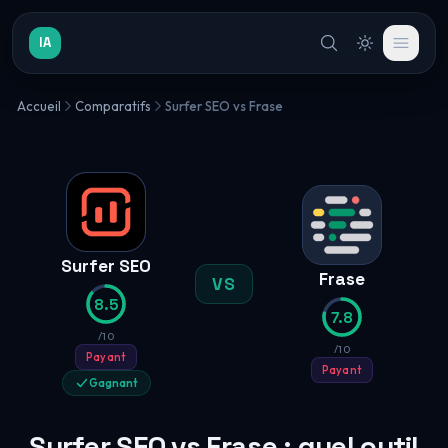
IA
Accueil
Comparatifs
Surfer SEO vs Frase
Surfer SEO
Frase
VS
8.5
7.8
/10
/10
Payant
Payant
Gagnant
Surfer SEO vs Frase : quel outil