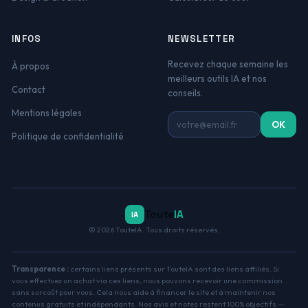
INFOS
NEWSLETTER
Recevez chaque semaine les
À propos
meilleurs outils IA et nos
Contact
conseils.
Mentions légales
Adresse email
OK
Politique de confidentialité
Toute
IA
IA
© 2026 TouteIA. Tous droits réservés.
Transparence :
certains liens présents sur TouteIA sont des liens affiliés. Si
vous effectuez un achat via ces liens, nous pouvons recevoir une commission
sans surcoût pour vous. Cela nous aide à financer le site et à maintenir nos
contenus gratuits et indépendants. Nos avis et notes restent 100% objectifs —