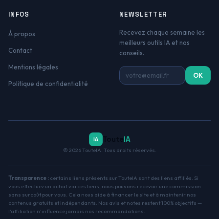
INFOS
NEWSLETTER
Recevez chaque semaine les
À propos
meilleurs outils IA et nos
Contact
conseils.
Mentions légales
Adresse email
OK
Politique de confidentialité
Toute
IA
IA
© 2026 TouteIA. Tous droits réservés.
Transparence :
certains liens présents sur TouteIA sont des liens affiliés. Si
vous effectuez un achat via ces liens, nous pouvons recevoir une commission
sans surcoût pour vous. Cela nous aide à financer le site et à maintenir nos
contenus gratuits et indépendants. Nos avis et notes restent 100% objectifs —
l'affiliation n'influence jamais nos recommandations.