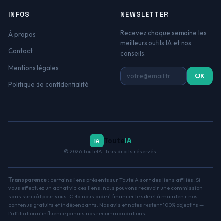
INFOS
NEWSLETTER
Recevez chaque semaine les
À propos
meilleurs outils IA et nos
Contact
conseils.
Mentions légales
Adresse email
OK
Politique de confidentialité
Toute
IA
IA
© 2026 TouteIA. Tous droits réservés.
Transparence :
certains liens présents sur TouteIA sont des liens affiliés. Si
vous effectuez un achat via ces liens, nous pouvons recevoir une commission
sans surcoût pour vous. Cela nous aide à financer le site et à maintenir nos
contenus gratuits et indépendants. Nos avis et notes restent 100% objectifs —
l'affiliation n'influence jamais nos recommandations.