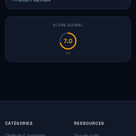
Français
App mobile
SCORE GLOBAL
7.0
/10
CATÉGORIES
RESSOURCES
Chatbots & Assistants
Tous les outils