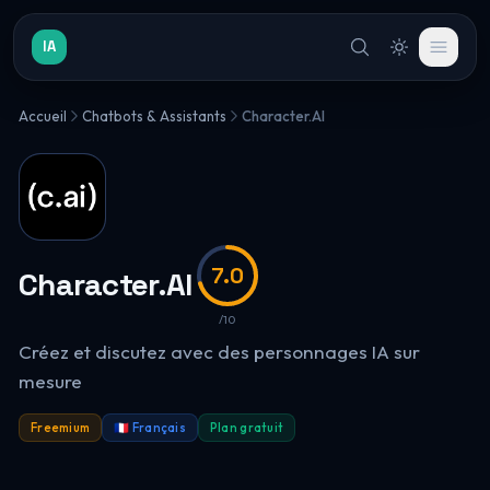
IA
Accueil
Chatbots & Assistants
Character.AI
7.0
Character.AI
/10
Créez et discutez avec des personnages IA sur
mesure
Freemium
🇫🇷 Français
Plan gratuit