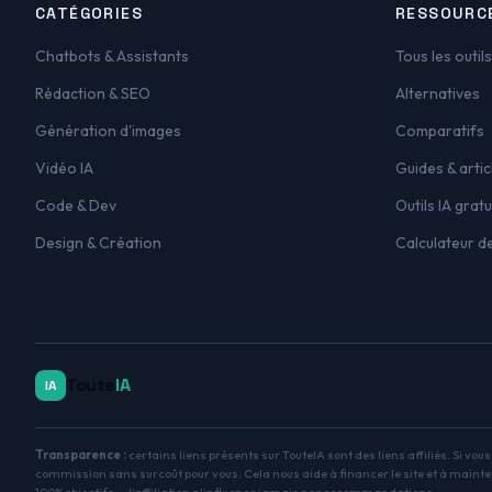
CATÉGORIES
RESSOURC
Chatbots & Assistants
Tous les outils
Rédaction & SEO
Alternatives
Génération d'images
Comparatifs
Vidéo IA
Guides & artic
Code & Dev
Outils IA gratu
Design & Création
Calculateur d
Toute
IA
IA
Transparence :
certains liens présents sur TouteIA sont des liens affiliés. Si vou
commission sans surcoût pour vous. Cela nous aide à financer le site et à mainte