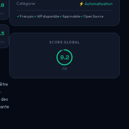
Catégorie
⚡ Automatisation
.8
Français
API disponible
App mobile
Open Source
.5
SCORE GLOBAL
9.2
/10
nêtre
.
r des
tante