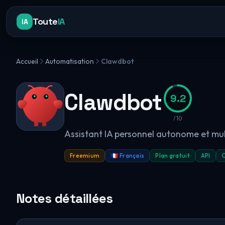
Toute
IA
IA
Accueil
Automatisation
Clawdbot
Clawdbot
9.2
/10
Assistant IA personnel autonome et mu
Freemium
🇫🇷 Français
Plan gratuit
API
O
Notes détaillées