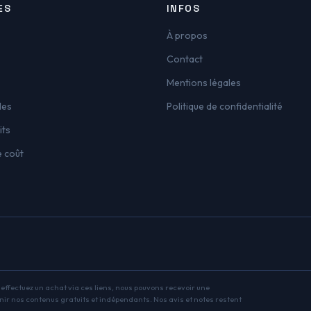
ES
INFOS
À propos
Contact
Mentions légales
les
Politique de confidentialité
its
e coût
s effectuez un achat via ces liens, nous pouvons recevoir une
nir nos contenus gratuits et indépendants. Nos avis et notes restent