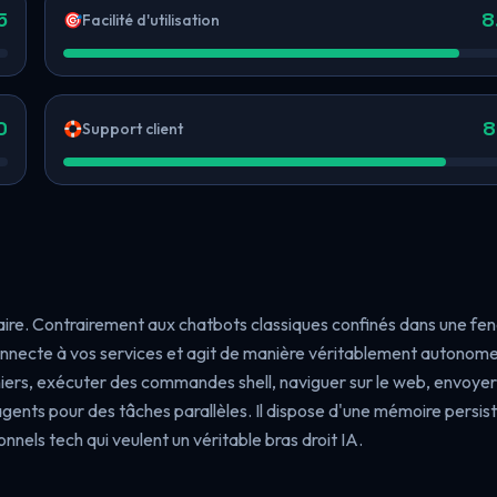
5
8
🎯
Facilité d'utilisation
0
8
🛟
Support client
faire. Contrairement aux chatbots classiques confinés dans une fe
connecte à vos services et agit de manière véritablement autonome
ichiers, exécuter des commandes shell, naviguer sur le web, envoye
ents pour des tâches parallèles. Il dispose d'une mémoire persis
onnels tech qui veulent un véritable bras droit IA.