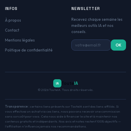
INFOS
NEWSLETTER
Recevez chaque semaine les
À propos
meilleurs outils IA et nos
Contact
conseils.
Mentions légales
Adresse email
OK
Politique de confidentialité
Toute
IA
IA
© 2026 TouteIA. Tous droits réservés.
Transparence :
certains liens présents sur TouteIA sont des liens affiliés. Si
vous effectuez un achat via ces liens, nous pouvons recevoir une commission
sans surcoût pour vous. Cela nous aide à financer le site et à maintenir nos
contenus gratuits et indépendants. Nos avis et notes restent 100% objectifs —
l'affiliation n'influence jamais nos recommandations.