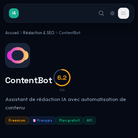
IA
Accueil
Rédaction & SEO
ContentBot
6.2
ContentBot
/10
Assistant de rédaction IA avec automatisation de
contenu
Freemium
🇫🇷 Français
Plan gratuit
API