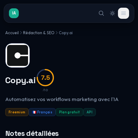
IA
Accueil
Rédaction & SEO
Copy.ai
7.5
Copy.ai
/10
Automatisez vos workflows marketing avec l'IA
Freemium
🇫🇷 Français
Plan gratuit
API
Notes détaillées