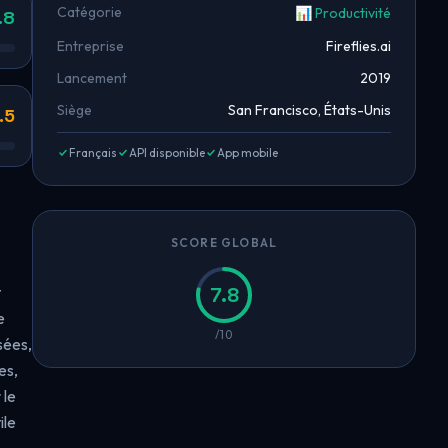
Catégorie
📊 Productivité
.8
Entreprise
Fireflies.ai
Lancement
2019
Siège
San Francisco, États-Unis
.5
Français
API disponible
App mobile
SCORE GLOBAL
t
7.8
e
/10
sées,
es,
 le
ile