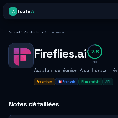
Toute
IA
IA
Accueil
Productivité
Fireflies.ai
Fireflies.ai
7.8
/10
Assistant de réunion IA qui transcrit, r
Freemium
🇫🇷 Français
Plan gratuit
API
Notes détaillées