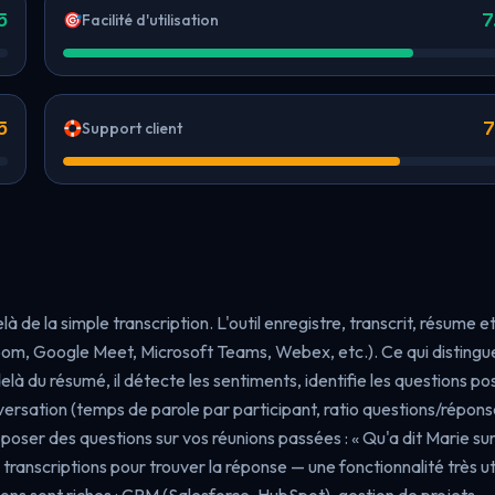
5
7
🎯
Facilité d'utilisation
5
7
🛟
Support client
là de la simple transcription. L'outil enregistre, transcrit, résume e
oom, Google Meet, Microsoft Teams, Webex, etc.). Ce qui distingu
elà du résumé, il détecte les sentiments, identifie les questions po
versation (temps de parole par participant, ratio questions/répons
poser des questions sur vos réunions passées : « Qu'a dit Marie sur
s transcriptions pour trouver la réponse — une fonctionnalité très ut