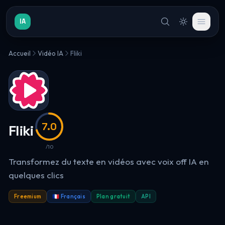
IA
Accueil
Vidéo IA
Fliki
7.0
Fliki
/10
Transformez du texte en vidéos avec voix off IA en
quelques clics
Freemium
🇫🇷 Français
Plan gratuit
API