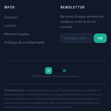
INFOS
NEWSLETTER
Recevez chaque semaine les
À propos
meilleurs outils IA et nos
Contact
conseils.
Mentions légales
Adresse email
OK
Politique de confidentialité
Toute
IA
IA
© 2026 TouteIA. Tous droits réservés.
Transparence :
certains liens présents sur TouteIA sont des liens affiliés. Si
vous effectuez un achat via ces liens, nous pouvons recevoir une commission
sans surcoût pour vous. Cela nous aide à financer le site et à maintenir nos
contenus gratuits et indépendants. Nos avis et notes restent 100% objectifs —
l'affiliation n'influence jamais nos recommandations.