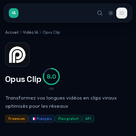
IA
Accueil
Vidéo IA
Opus Clip
8.0
Opus Clip
/10
Transformez vos longues vidéos en clips viraux
optimisés pour les réseaux
Freemium
🇫🇷 Français
Plan gratuit
API