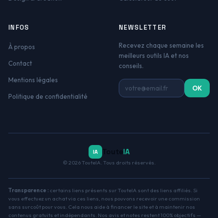
INFOS
NEWSLETTER
Recevez chaque semaine les
À propos
meilleurs outils IA et nos
Contact
conseils.
Mentions légales
Adresse email
OK
Politique de confidentialité
Toute
IA
IA
© 2026 TouteIA. Tous droits réservés.
Transparence :
certains liens présents sur TouteIA sont des liens affiliés. Si
vous effectuez un achat via ces liens, nous pouvons recevoir une commission
sans surcoût pour vous. Cela nous aide à financer le site et à maintenir nos
contenus gratuits et indépendants. Nos avis et notes restent 100% objectifs —