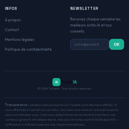
INFOS
NEWSLETTER
Recevez chaque semaine les
À propos
meilleurs outils IA et nos
Contact
conseils.
Mentions légales
Adresse email
OK
Politique de confidentialité
Toute
IA
IA
© 2026 TouteIA. Tous droits réservés.
Transparence :
certains liens présents sur TouteIA sont des liens affiliés. Si
vous effectuez un achat via ces liens, nous pouvons recevoir une commission
sans surcoût pour vous. Cela nous aide à financer le site et à maintenir nos
contenus gratuits et indépendants. Nos avis et notes restent 100% objectifs —
l'affiliation n'influence jamais nos recommandations.