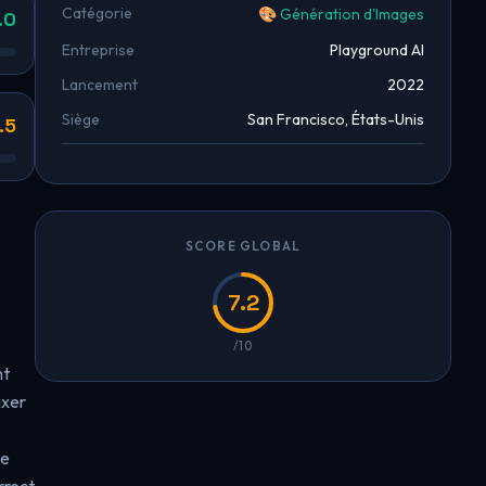
Catégorie
🎨 Génération d'Images
.0
Entreprise
Playground AI
Lancement
2022
Siège
San Francisco, États-Unis
.5
SCORE GLOBAL
7.2
/10
nt
ixer
de