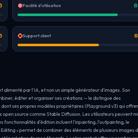
5
8
🎯
Facilité d'utilisation
5
6
🛟
Support client
 alimenté par l'IA, et non un simple générateur d'images. Son
biner, éditer et organiser ses créations — le distingue des
, dont ses propres modèles propriétaires (Playground v3) qui offre
es open source comme Stable Diffusion. Les utilisateurs peuvent m
nctionnalités d'édition incluent l'inpainting, l'outpainting, le
ge Editing » permet de combiner des éléments de plusieurs images 