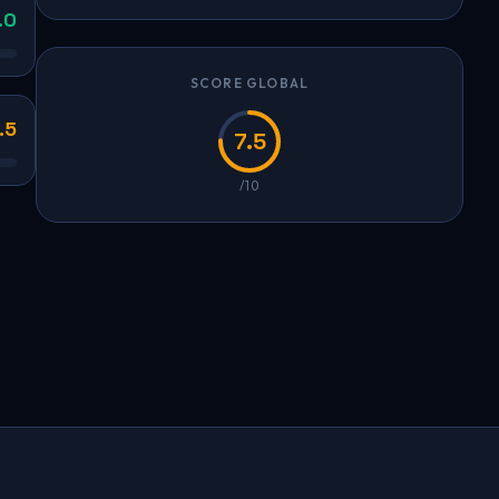
.0
SCORE GLOBAL
.5
7.5
/10