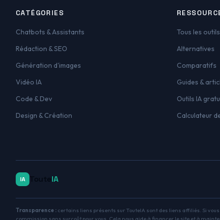
CATÉGORIES
RESSOURC
Chatbots & Assistants
Tous les outils
Rédaction & SEO
Alternatives
Génération d'images
Comparatifs
Vidéo IA
Guides & artic
Code & Dev
Outils IA gratu
Design & Création
Calculateur d
Toute
IA
IA
Transparence :
certains liens présents sur TouteIA sont des liens affiliés. Si vou
commission sans surcoût pour vous. Cela nous aide à financer le site et à mainte