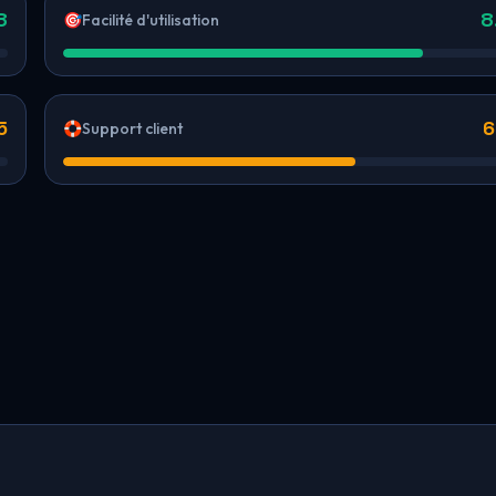
8
8
🎯
Facilité d'utilisation
5
6
🛟
Support client