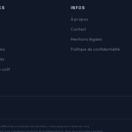
ES
INFOS
À propos
Contact
Mentions légales
les
Politique de confidentialité
its
e coût
s effectuez un achat via ces liens, nous pouvons recevoir une
nir nos contenus gratuits et indépendants. Nos avis et notes restent