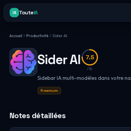
Toute
IA
IA
Accueil
Productivité
Sider AI
Sider AI
7.5
/10
Sidebar IA multi-modèles dans votre n
Freemium
Notes détaillées