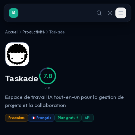
IA
Accueil
Productivité
Taskade
7.8
Taskade
/10
Espace de travail IA tout-en-un pour la gestion de
projets et la collaboration
Freemium
🇫🇷 Français
Plan gratuit
API