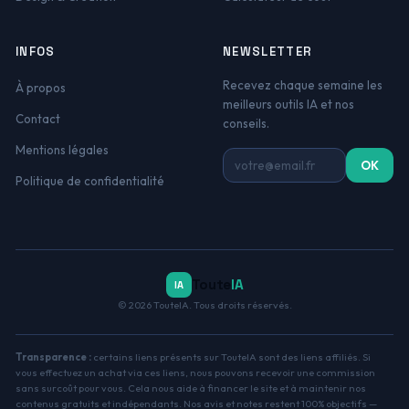
INFOS
NEWSLETTER
Recevez chaque semaine les
À propos
meilleurs outils IA et nos
Contact
conseils.
Mentions légales
Adresse email
OK
Politique de confidentialité
Toute
IA
IA
© 2026 TouteIA. Tous droits réservés.
Transparence :
certains liens présents sur TouteIA sont des liens affiliés. Si
vous effectuez un achat via ces liens, nous pouvons recevoir une commission
sans surcoût pour vous. Cela nous aide à financer le site et à maintenir nos
contenus gratuits et indépendants. Nos avis et notes restent 100% objectifs —