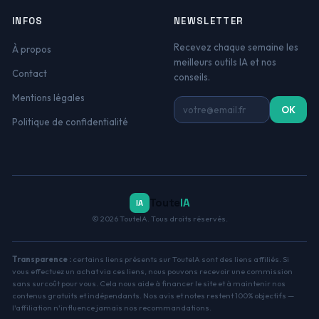
INFOS
NEWSLETTER
Recevez chaque semaine les
À propos
meilleurs outils IA et nos
Contact
conseils.
Mentions légales
Adresse email
OK
Politique de confidentialité
Toute
IA
IA
© 2026 TouteIA. Tous droits réservés.
Transparence :
certains liens présents sur TouteIA sont des liens affiliés. Si
vous effectuez un achat via ces liens, nous pouvons recevoir une commission
sans surcoût pour vous. Cela nous aide à financer le site et à maintenir nos
contenus gratuits et indépendants. Nos avis et notes restent 100% objectifs —
l'affiliation n'influence jamais nos recommandations.