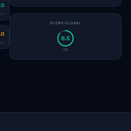
.0
SCORE GLOBAL
.0
8.5
/10