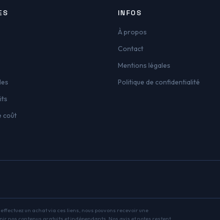
ES
INFOS
À propos
Contact
Mentions légales
les
Politique de confidentialité
its
e coût
s effectuez un achat via ces liens, nous pouvons recevoir une
nir nos contenus gratuits et indépendants. Nos avis et notes restent