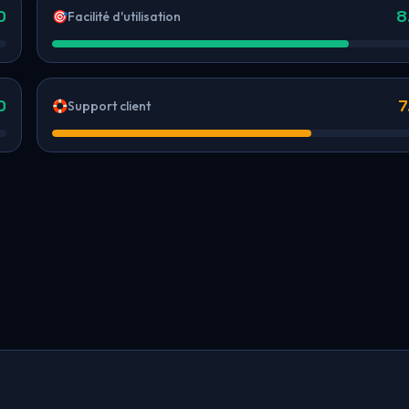
0
8
🎯
Facilité d'utilisation
0
7
🛟
Support client