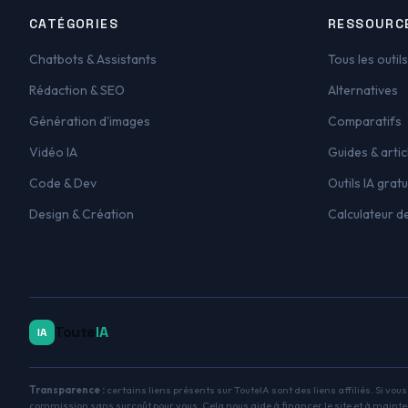
CATÉGORIES
RESSOURC
Chatbots & Assistants
Tous les outils
Rédaction & SEO
Alternatives
Génération d'images
Comparatifs
Vidéo IA
Guides & artic
Code & Dev
Outils IA gratu
Design & Création
Calculateur d
Toute
IA
IA
Transparence :
certains liens présents sur TouteIA sont des liens affiliés. Si vou
commission sans surcoût pour vous. Cela nous aide à financer le site et à mainte