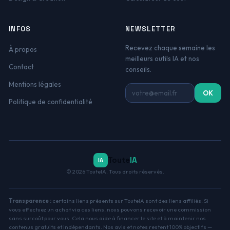
INFOS
NEWSLETTER
Recevez chaque semaine les
À propos
meilleurs outils IA et nos
Contact
conseils.
Mentions légales
Adresse email
OK
Politique de confidentialité
Toute
IA
IA
© 2026 TouteIA. Tous droits réservés.
Transparence :
certains liens présents sur TouteIA sont des liens affiliés. Si
vous effectuez un achat via ces liens, nous pouvons recevoir une commission
sans surcoût pour vous. Cela nous aide à financer le site et à maintenir nos
contenus gratuits et indépendants. Nos avis et notes restent 100% objectifs —