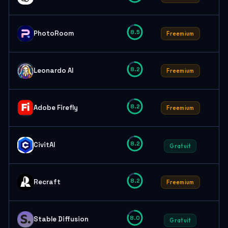
8.5
PhotoRoom
Freemium
8.2
Leonardo AI
Freemium
8.2
Adobe Firefly
Freemium
8.2
CivitAI
Gratuit
8.2
Recraft
Freemium
8.0
Stable Diffusion
Gratuit