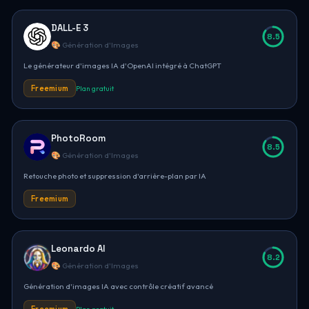
DALL-E 3
8.5
🎨 Génération d'Images
Le générateur d'images IA d'OpenAI intégré à ChatGPT
Freemium
Plan gratuit
PhotoRoom
8.5
🎨 Génération d'Images
Retouche photo et suppression d'arrière-plan par IA
Freemium
Leonardo AI
8.2
🎨 Génération d'Images
Génération d'images IA avec contrôle créatif avancé